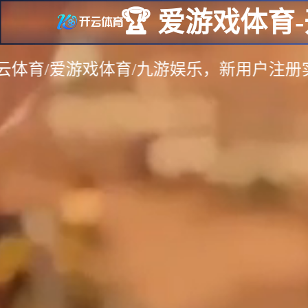
🏆 爱游戏体育-
育/九游娱乐，新用户注册实名送彩金！优惠多多