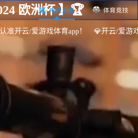
24 欧洲杯 】🏆
p！ 💎开云/爱游戏为您提供体育、足球、真